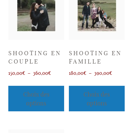
SHOOTING EN
SHOOTING EN
COUPLE
FAMILLE
Plage
Plage
150,00
€
–
360,00
€
180,00
€
–
390,00
€
de
de
Ce
Ce
prix :
prix :
produit
prod
Choix des
Choix des
a
a
150,00€
180,00€
options
options
plusieurs
plus
à
à
variations.
vari
360,00€
390,00€
Les
Les
options
opti
peuvent
peu