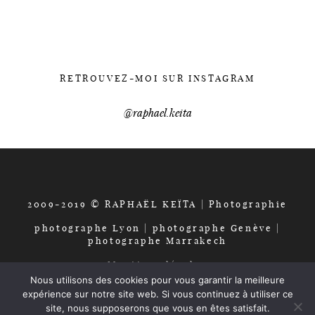
options
peuvent
être
choisies
RETROUVEZ-MOI SUR INSTAGRAM
sur
la
@raphael.keita
page
du
produit
2009-2019 © RAPHAËL KEÏTA | Photographie
photographe Lyon | photographe Genève |
photographe Marrakech
Mentions légales
CGV
Nous utilisons des cookies pour vous garantir la meilleure
expérience sur notre site web. Si vous continuez à utiliser ce
site, nous supposerons que vous en êtes satisfait.