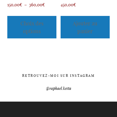
Plage
150,00
€
–
360,00
€
450,00
€
de
Ce
prix :
produit
Choix des
Ajouter au
a
150,00€
options
panier
plusieurs
à
variations.
360,00€
Les
options
peuvent
être
choisies
RETROUVEZ-MOI SUR INSTAGRAM
sur
la
@raphael.keita
page
du
produit