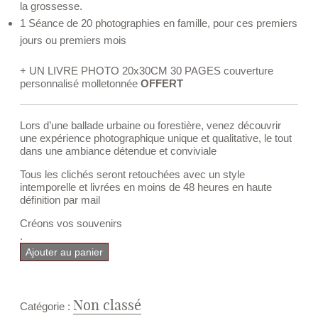
la grossesse.
1 Séance de 20 photographies en famille, pour ces premiers
jours ou premiers mois
+ UN LIVRE PHOTO 20x30CM 30 PAGES couverture
personnalisé molletonnée
OFFERT
Lors d’une ballade urbaine ou forestière, venez découvrir
une expérience photographique unique et qualitative, le tout
dans une ambiance détendue et conviviale
Tous les clichés seront retouchées avec un style
intemporelle et livrées en moins de 48 heures en haute
définition par mail
Créons vos souvenirs
.
quantité
Ajouter au panier
de
PACK
ÉTERNEL
Non classé
Catégorie :