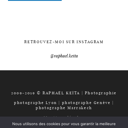
variations.
330,00€
Les
options
peuvent
être
choisies
RETROUVEZ-MOI SUR INSTAGRAM
sur
la
@raphael.keita
page
du
produit
2009-2019 © RAPHAËL KEÏTA | Photographie
photographe Lyon | photographe Genève |
photographe Marrakech
Mentions légales
CGV
Nous utilisons des cookies pour vous garantir la meilleure